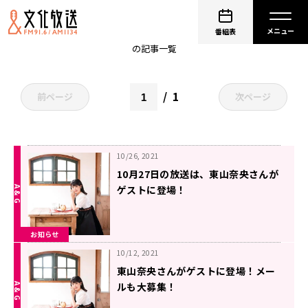
非公開: 種田梨沙
番組表
の記事一覧
1
前ページ
次ページ
10/26, 2021
10月27日の放送は、東山奈央さんが
ゲストに登場！
『夕実＆梨沙のラフストーリーは突
然に』
お知らせ
10/12, 2021
東山奈央さんがゲストに登場！メー
ルも大募集！
『夕実＆梨沙のラフストーリーは突