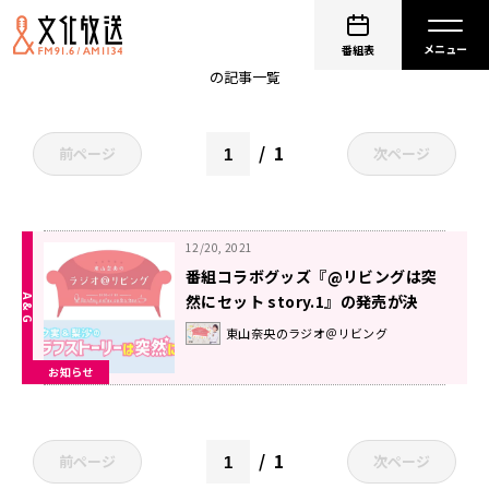
非公開: 種田梨沙
番組表
の記事一覧
1
前ページ
次ページ
12/20, 2021
番組コラボグッズ『@リビングは突
然にセット story.1』の発売が決
定！【東山奈央のラジオ＠リビン
東山奈央のラジオ＠リビング
グ】×【夕実＆梨沙のラフストーリ
お知らせ
ーは突然に】
1
前ページ
次ページ