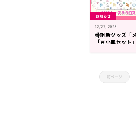
お知らせ
12/27, 2023
番組新グッズ「
「豆小皿セット」
決定！【夕実＆
突然に】
前ページ