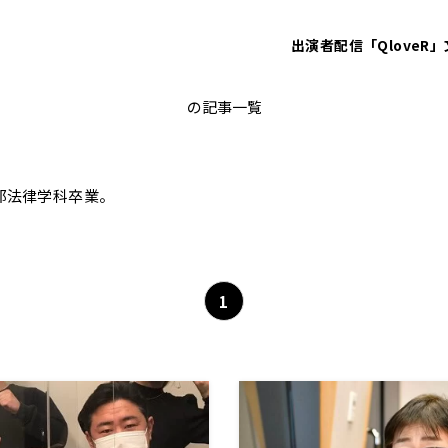
出演者
配信「QloveR」
上念司
の記事一覧
部法律学科卒業。
1