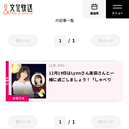
非公開: Lynn
番組表
の記事一覧
1
前ページ
次ページ
12/8, 2021
12月19日はLynnさん逢田さんと一
緒に過ごしましょう！「しゃべり
ん」配信イベントのお知らせ
お知らせ
1
前ページ
次ページ