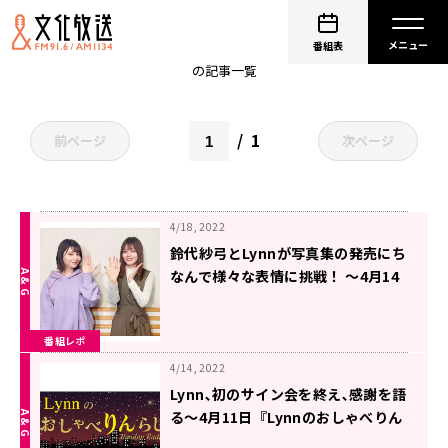
非公開: Lynn
番組表
の記事一覧
1
前ページ
次ページ
4/18, 2022
鈴代紗弓とLynnが写真集の発売にち
なんで様々な表情に挑戦！ ～4月14
日放送「はーい！鈴代でーす！今行
きまーす！」
番組レポ
4/14, 2022
Lynn､初のサイン会を終え､感謝を語
る～4月11日『Lynnのおしゃべりん
らじお