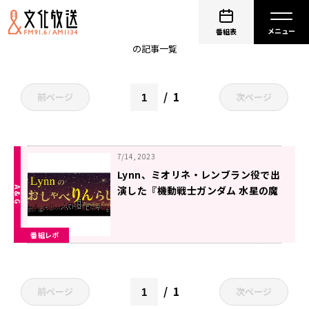
非公開: Lynn
番組表
の記事一覧
1
前ページ
次ページ
7/14, 2023
Lynn、ミオリネ・レンブラン役で出
演した『機動戦士ガンダム 水星の魔
女』最終話を終えた心境を語る～7
月10日「Lynnのおしゃべりんらじ
番組レポ
お」
1
前ページ
次ページ