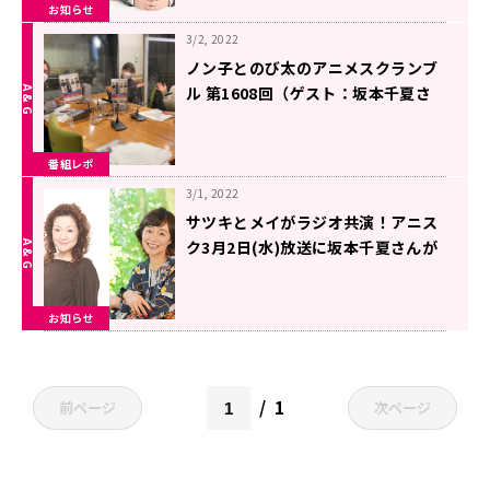
お知らせ
3/2, 2022
ノン子とのび太のアニメスクランブ
ル 第1608回（ゲスト：坂本千夏さ
ん）
番組レポ
3/1, 2022
サツキとメイがラジオ共演！アニス
ク3月2日(水)放送に坂本千夏さんが
初出演！
お知らせ
1
前ページ
次ページ