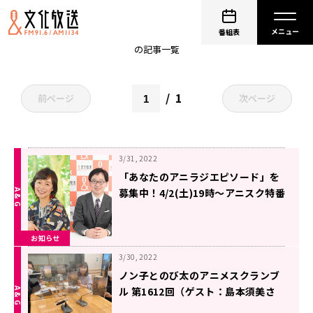
非公開: 日髙のり子
番組表
の記事一覧
1
前ページ
次ページ
3/31, 2022
「あなたのアニラジエピソード」を
募集中！4/2(土)19時〜アニスク特番
お知らせ
3/30, 2022
ノン子とのび太のアニメスクランブ
ル 第1612回（ゲスト：島本須美さ
ん）