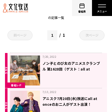
非公開: 日髙のり子
番組表
の記事一覧
1
前ページ
次ページ
7/20, 2022
ノン子とのび太のアニメスクランブ
ル 第1628回（ゲスト：all at
once）
番組レポ
7/13, 2022
アニスク7月20日(水)放送にall at
onceのお二人がゲスト出演！