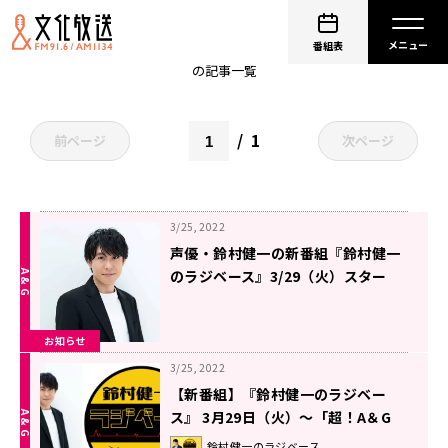
鈴村健一
番組表
の記事一覧
1
前ページ
次ページ
3/25, 2022
声優・鈴村健一の新番組『鈴村健一
のラジベース』3/29（火）スター
ト！
お知らせ
3/25, 2022
【新番組】『鈴村健一のラジベー
ス』 3月29日（火）～「超！A＆G
＋」＆ライブ配信アプリ
鈴村健一のラジベース