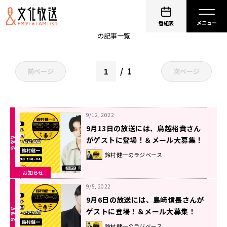
鈴村健一
番組表
の記事一覧
1
前ページ
次ページ
9/12, 2022
9月13日の放送には、鳥越裕貴さん
がゲストに登場！＆メール大募集！
『鈴村健一のラジベース』
鈴村健一のラジベース
お知らせ
9/5, 2022
9月6日の放送には、島﨑信長さんが
ゲストに登場！＆メール大募集！
『鈴村健一のラジベース』
鈴村健一のラジベース