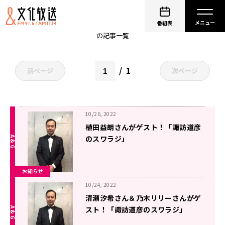
非公開: 諏訪道彦
番組表
の記事一覧
1
前ページ
次ページ
10/26, 2022
植田益朗さんがゲスト！「諏訪道彦
のスワラジ」
お知らせ
10/24, 2022
清瀬汐希さん＆乃木リリーさんがゲ
スト！「諏訪道彦のスワラジ」