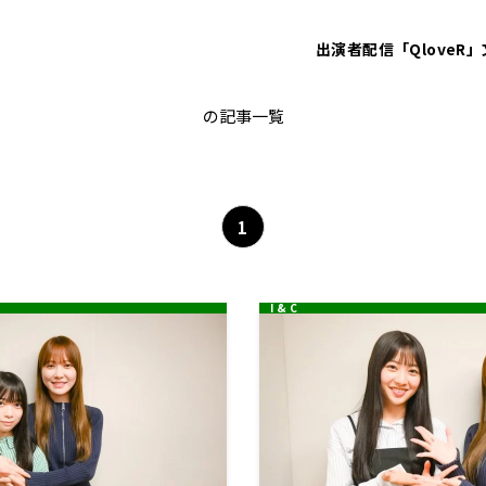
出演者
配信「QloveR」
日向坂46
の記事一覧
1