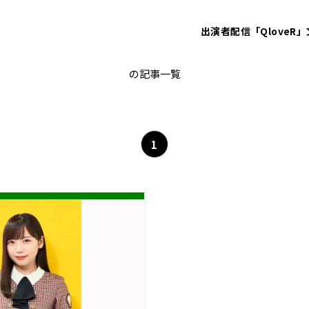
出演者
配信「QloveR」
日向坂46
の記事一覧
1