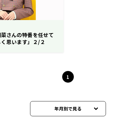
明菜さんの特番を任せて
く思います」２/２
～『好きがつながる！日向
ear中森明菜』
1
年月別で見る
2026年05月