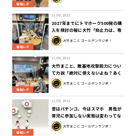
番組レポ
11/30, 2022
2027年までにトマホーク500発の購
入を検討の報に大竹「抑止力は、専
守防衛の中で大事だけど、ちょっと
大竹まこと ゴールデンラジオ！
ノリを超え始めてるんじゃないか
番組レポ
な」
11/29, 2022
大竹まこと、敵基地攻撃能力につい
て力説「絶対に使えないよね？あく
まで抑止の意味合いを持たせなきゃ
大竹まこと ゴールデンラジオ！
いけない」
番組レポ
11/29, 2022
昔はパチンコ、今はスマホ 男性が
育児に参加しない実態は変わってな
い
大竹まこと ゴールデンラジオ！
番組レポ