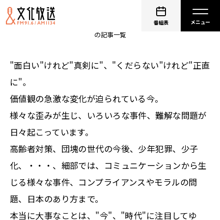
大竹まこと ゴールデンラジオ！
番組表
の記事一覧
"面白い"けれど"真剣に"、"くだらない"けれど"正直
に"。
価値観の急激な変化が迫られている今。
様々な歪みが生じ、いろいろな事件、難解な問題が
日々起こっています。
高齢者対策、団塊の世代の今後、少年犯罪、少子
化、・・・、細部では、コミュニケーションから生
じる様々な事件、コンプライアンスやモラルの問
題、日本のあり方まで。
本当に大事なことは、"今"、"時代"に注目してゆ