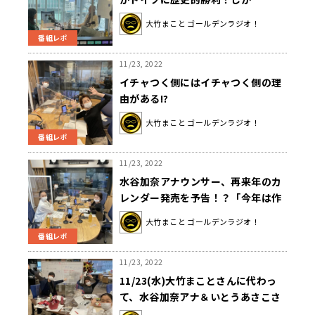
し・・・？
大竹まこと ゴールデンラジオ！
番組レポ
11/23, 2022
イチャつく側にはイチャつく側の理
由がある!?
大竹まこと ゴールデンラジオ！
番組レポ
11/23, 2022
水谷加奈アナウンサー、再来年のカ
レンダー発売を予告！？「今年は作
ってないけど、来年は作ります」
大竹まこと ゴールデンラジオ！
番組レポ
11/23, 2022
11/23(水)大竹まことさんに代わっ
て、水谷加奈アナ＆いとうあさこさ
んのゴールデンコンビ！？山田弥希