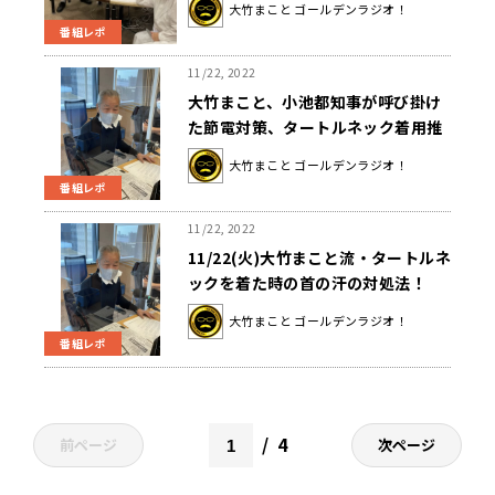
大竹まこと ゴールデンラジオ！
寿アナは大緊張！？
番組レポ
11/22, 2022
大竹まこと、小池都知事が呼び掛け
た節電対策、タートルネック着用推
奨に「うるさいよ！」
大竹まこと ゴールデンラジオ！
番組レポ
11/22, 2022
11/22(火)大竹まこと流・タートルネ
ックを着た時の首の汗の対処法！
大竹まこと ゴールデンラジオ！
番組レポ
4
前ページ
次ページ