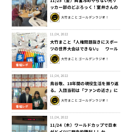
11/25（金）興奮冷めやらない元サ
ッカー部のどぶろっく！室井さんの
赤ペラもお楽しみに！
大竹まこと ゴールデンラジオ！
11/24, 2022
大竹まこと「人権問題抜きにスポー
ツの世界大会はできない」 ワール
ドカップ・ドイツ代表のポーズの意
大竹まこと ゴールデンラジオ！
味は？
番組レポ
11/24, 2022
鳥谷敬、18年間の現役生活を振り返
る。入団当初は「ファンの近さ」に
驚いた!?
大竹まこと ゴールデンラジオ！
番組レポ
11/24, 2022
11/24（木）ワールドカップで日本
がドイツに歴史的勝利！しか