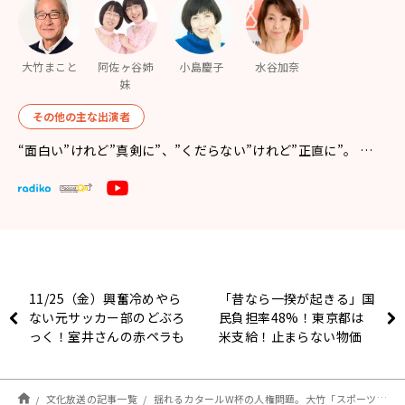
大竹まこと
阿佐ヶ谷姉
小島慶子
水谷加奈
妹
その他の主な出演者
“面白い”けれど”真剣に”、”くだらない”けれど”正直に”。 …
11/25（金）興奮冷めやら
「昔なら一揆が起きる」国
ない元サッカー部のどぶろ
民負担率48%！東京都は
っく！室井さんの赤ペラも
米支給！止まらない物価
お楽しみに！
高・増税・低賃金…日本は
これからどうなるの？
文化放送の記事一覧
揺れるカタールW杯の人権問題。大竹「スポーツと、いろんなそういう問題が切り離せなくなってることも確か」