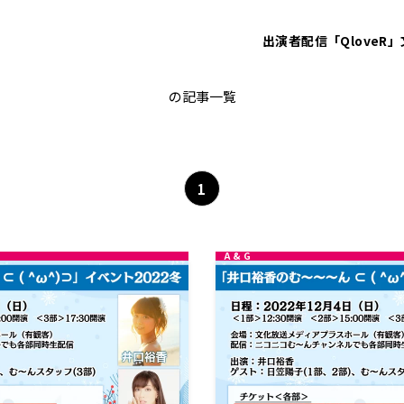
出演者
配信「QloveR」
日笠陽子
の記事一覧
1