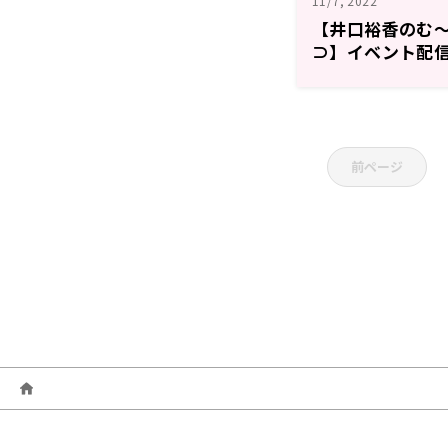
11/7, 2022
【井口裕香のむ～
⊃】イベント配
前ページ