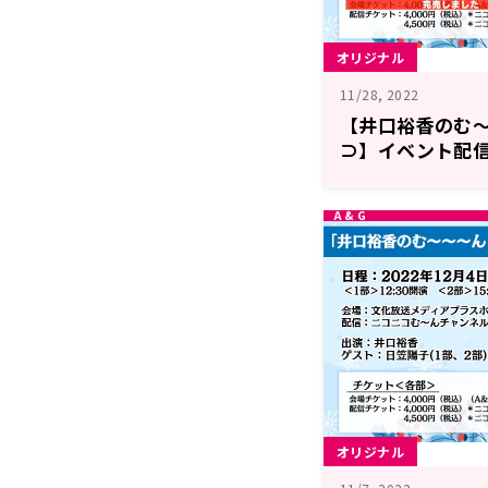
オリジナル
11/28, 2022
【井口裕香のむ～
⊃】イベント配
オリジナル