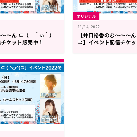
オリジナル
11/14, 2022
～～ん ⊂（ ＾ω＾）
【井口裕香のむ～～～ん
信チケット販売中！
⊃】イベント配信チケッ