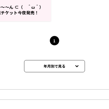
～～ん ⊂（ ＾ω＾）
信チケット今夜発売！
1
年月別で見る
2025年04月
2024年12月
2024年11月