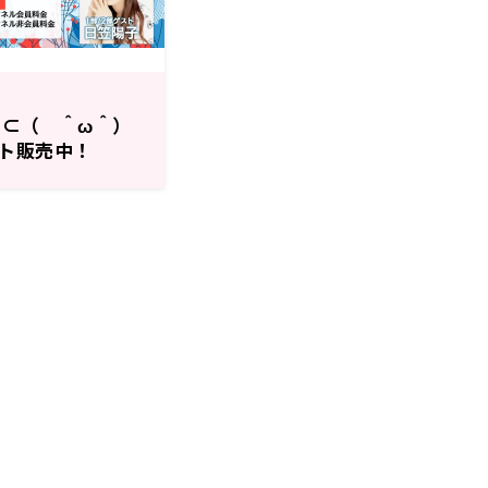
 ⊂（ ＾ω＾）
ト販売中！