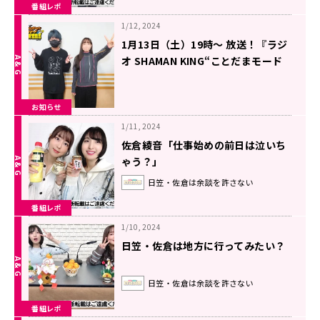
番組レポ
1/12, 2024
1月13日（土）19時～ 放送！『ラジ
オ SHAMAN KING“ことだまモード
FLOWERS”』第1廻！
お知らせ
1/11, 2024
佐倉綾音「仕事始めの前日は泣いち
ゃう？」
日笠・佐倉は余談を許さない
番組レポ
1/10, 2024
日笠・佐倉は地方に行ってみたい？
日笠・佐倉は余談を許さない
番組レポ