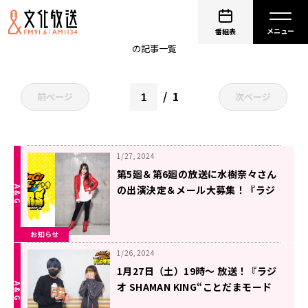
日笠陽子
番組表
の記事一覧
1
前ページ
次ページ
1/27, 2024
第5廻＆第6廻の放送に水樹奈々さん
の出演決定＆メール大募集！『ラジ
オ SHAMAN KING“ことだまモード
FLOWERS”』
お知らせ
1/26, 2024
1月27日（土）19時～ 放送！『ラジ
オ SHAMAN KING“ことだまモード
FLOWERS”』第3廻！