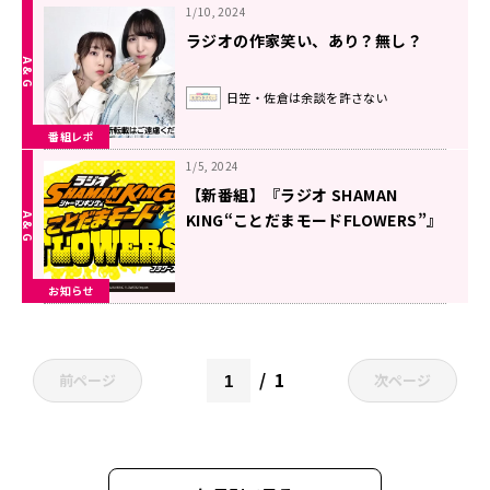
1/10, 2024
ラジオの作家笑い、あり？無し？
日笠・佐倉は余談を許さない
番組レポ
1/5, 2024
【新番組】『ラジオ SHAMAN
KING“ことだまモードFLOWERS”』
1月13日～放送開始＆メール大募
集！
お知らせ
1
前ページ
次ページ