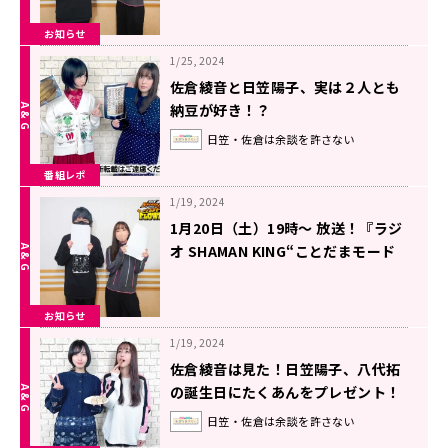
お知らせ
1/25, 2024
佐倉綾音と日笠陽子、実は２人とも
納豆が好き！？
日笠・佐倉は余談を許さない
番組レポ
1/19, 2024
1月20日（土）19時～ 放送！『ラジ
オ SHAMAN KING“ことだまモード
FLOWERS”』第2廻！
お知らせ
1/19, 2024
佐倉綾音は見た！日笠陽子、八代拓
の誕生日にたくあんをプレゼント！
日笠・佐倉は余談を許さない