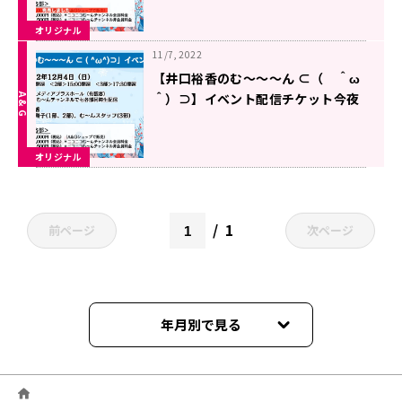
オリジナル
11/7, 2022
【井口裕香のむ～～～ん ⊂（ ＾ω
＾）⊃】イベント配信チケット今夜
発売！
オリジナル
1
前ページ
次ページ
年月別で見る
2025年04月