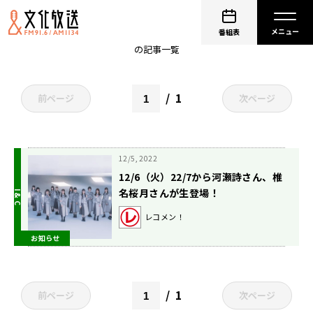
日向坂46
番組表
の記事一覧
1
前ページ
次ページ
12/5, 2022
12/6（火）22/7から河瀬詩さん、椎
名桜月さんが生登場！
レコメン！
お知らせ
1
前ページ
次ページ