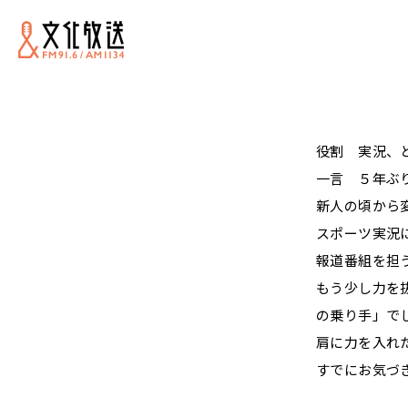
役割 実況、
一言 ５年ぶ
新人の頃から
スポーツ実況
報道番組を担
もう少し力を
の乗り手」で
肩に力を入れ
すでにお気づ