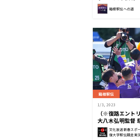
凄いと思った」
箱根駅伝への道
箱根駅伝
1/3, 2023
（※復路エント
大八木弘明監督 
文化放送新春スポ
文化放送新春スポー
東京箱根間往復大
復大学駅伝競走実