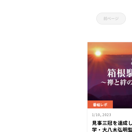
前ページ
番組レポ
1/10, 2023
見事三冠を達成
学・大八木弘明