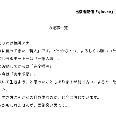
出演者
配信「QloveR」
斉藤一美
の記事一覧
とりわけ絶叫アナ
りに戻ってきた「新人」です。ど～かひとつ、よろしくお願いいた
変わらぬモットーは「一語入魂」。
に没頭してからは「完全描写」。
う今は「実事求是」。
抜いて生きよう、と思ったこともありますが前世占いによると「
した。
た生き方こそが私の自然体なのだ、と今は信じています。
きかもしれませんが、面倒臭い男です。