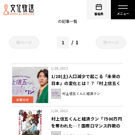
村上信五
番組表
の記事一覧
1
前ページ
次ページ
1/26, 2023
1/28(土)人口減少で起こる「未来の
日本」の変化とは！？『村上信五く
んと経済クン』
村上信五くんと経済クン
お知らせ
1/24, 2023
村上信五くんと経済クン「7500万円
を奪われた…！国際ロマンス詐欺の
実態を激白！」