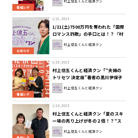
村上信五くんと経済クン
番組レポ
1/21, 2023
1/21(土)7500万円を奪われた「国際
ロマンス詐欺」の手口とは！？『村
上信五くんと経済クン』
村上信五くんと経済クン
お知らせ
1/19, 2023
村上信五くんと経済クン「“夫婦の
トリセツ 決定版”著者の黒川伊保子
さんに聞く！“夫婦のあり方”」
村上信五くんと経済クン
番組レポ
1/16, 2023
村上信五くんと経済クン「夏のスキ
ー場の売り上げが冬の２倍！？“ス
キー場の革命児”登場！」
村上信五くんと経済クン
番組レポ