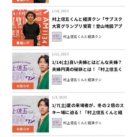
1/16, 2023
村上信五くんと経済クン「サブスク
大賞グランプリ受賞！登山地図アプ
リ“YAMAP”とは？」
村上信五くんと経済クン
番組レポ
1/12, 2023
1/14(土)良い夫婦とはどんな夫婦？
夫婦円満の秘訣とは！『村上信五く
んと経済クン』
村上信五くんと経済クン
お知らせ
1/3, 2023
1/7(土)夏の来場者が、冬の２倍のス
キー場に迫る！『村上信五くんと経
済クン』
村上信五くんと経済クン
お知らせ