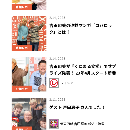
番組レポ
2/14, 2023
吉田照美の連載マンガ「ロバロッ
ク」とは？
番組レポ
2/14, 2023
吉田照美が『くにまる食堂』でサプ
ライズ発表！ 23年4月スタート新番
組 『てるのりのワルノリ』 「バカと
レコメン！
バカで、バカ同士、バカの二乗！」
お知らせ
（吉田） 「大先輩におんぶに、抱っ
こ、たかいたかいに、沐浴まで」
2/11, 2023
（オテンキのり）
ゲスト 戸田恵子 さんでした！
伊東四朗 吉田照美 親父・熱愛
番組レポ