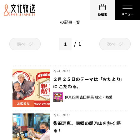
吉田照美
番組表
の記事一覧
1
前ページ
次ページ
2/24, 2023
２月２５日のテーマは「おたより」
に こだわる。
伊東四朗 吉田照美 親父・熱愛
お知らせ
2/15, 2023
柴田理恵、同郷の朝乃山を熱く語
る！