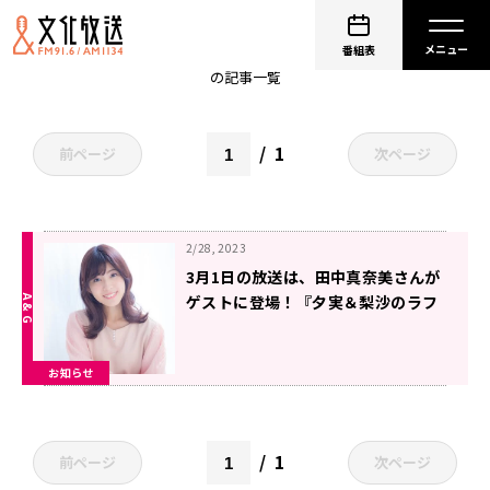
非公開: 田中真奈美
番組表
の記事一覧
1
前ページ
次ページ
2/28, 2023
3月1日の放送は、田中真奈美さんが
ゲストに登場！『夕実＆梨沙のラフ
ストーリーは突然に』
お知らせ
1
前ページ
次ページ