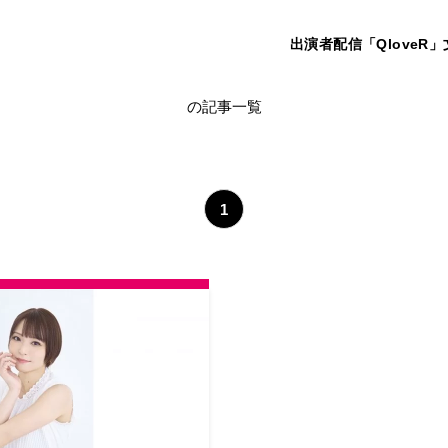
出演者
配信「QloveR」
非公開: 田中真奈美
の記事一覧
1