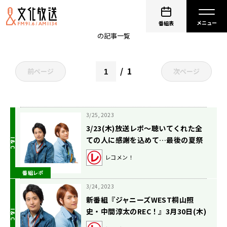
非公開: 中間淳太（WEST.）
番組表
の記事一覧
1
前ページ
次ページ
3/25, 2023
3/23(木)放送レポ〜聴いてくれた全
ての人に感謝を込めて…最後の夏祭
りスペシャル!!!!!!!の巻〜
レコメン！
番組レポ
3/24, 2023
新番組『ジャニーズWEST桐山照
史・中間淳太のREC！』3月30日(木)
放送開始！