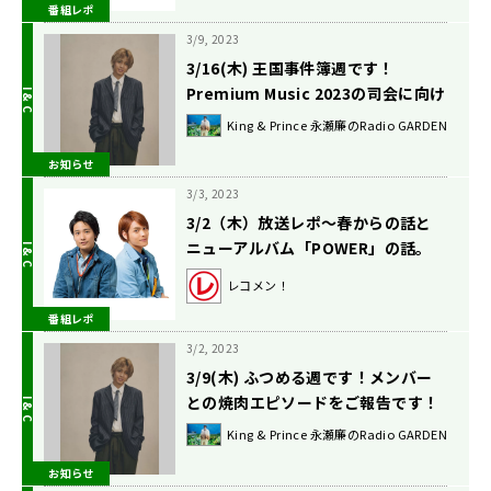
番組レポ
3/9, 2023
3/16(木) 王国事件簿週です！
Premium Music 2023の司会に向け
て！
King & Prince 永瀬廉のRadio GARDEN
お知らせ
3/3, 2023
3/2（木）放送レポ〜春からの話と
ニューアルバム「POWER」の話。
あと2人からのご報告。の巻〜
レコメン！
番組レポ
3/2, 2023
3/9(木) ふつめる週です！メンバー
との焼肉エピソードをご報告です！
King & Prince 永瀬廉のRadio GARDEN
お知らせ