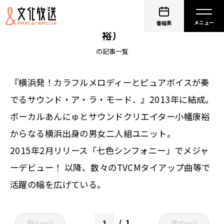
非公開: コアラモード.（あんにゅ、小幡康
番組表
裕）
の記事一覧
『横浜発！カラフルメロディーとピュアボイスが奏
でるサウンド・ア・ラ・モード．』2013年に結成。
ボーカルあんにゅとサウンドクリエイター小幡康裕
からなる横浜出身の男女二人組ユニット。
2015年2月リリース「七色シンフォニー」でメジャ
ーデビュー！ 以降、数々のTVCMタイアップ曲等で
活躍の幅を広げている。
1
前ページ
次ページ