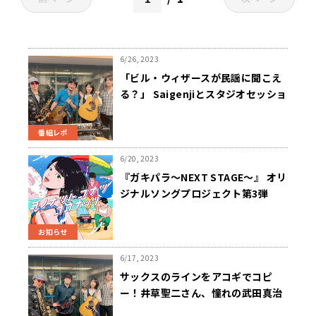
6/26, 2023
「ビル・ウィザースが民謡に聞こえ
る？」 Saigenjiとスタジオセッショ
ン！
番組レポ
6/20, 2023
『ガキパラ～NEXT STAGE～』 オリ
ジナルソングプロジェクト第3弾
「コノナツトコナツココナッツ」7
月11日（火）リリース決定！ リリー
お知らせ
スを記念した公開収録イベントも開
催！
6/17, 2023
サックスのラインをアコギでコピ
ー！井草聖二さん、憧れの武田真治
の前で緊張！？