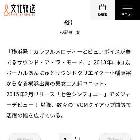
非公開: コアラモード.（あんにゅ、小幡康
番組表
裕）
の記事一覧
『横浜発！カラフルメロディーとピュアボイスが奏
でるサウンド・ア・ラ・モード．』2013年に結成。
ボーカルあんにゅとサウンドクリエイター小幡康裕
からなる横浜出身の男女二人組ユニット。
2015年2月リリース「七色シンフォニー」でメジャ
ーデビュー！ 以降、数々のTVCMタイアップ曲等で
活躍の幅を広げている。
1
前ページ
次ページ