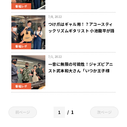
番組レポ
7/8, 2022
つけ爪はギャル用！？アコースティ
ックリズムギタリスト 小池龍平が語
るガットギターの魅力
番組レポ
7/1, 2022
一音に無限の可能性！ジャズピアニ
スト武本和大さん「いつか王子様
が」を即興アレンジ！
番組レポ
1
前ページ
次ページ