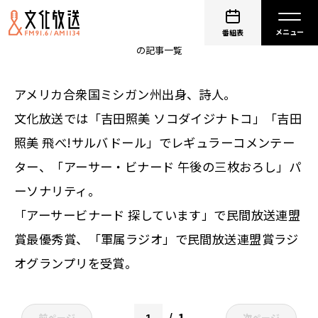
非公開: アーサー・ビナード
番組表
の記事一覧
アメリカ合衆国ミシガン州出身、詩人。
文化放送では「吉田照美 ソコダイジナトコ」「吉田
照美 飛べ!サルバドール」でレギュラーコメンテー
ター、「アーサー・ビナード 午後の三枚おろし」パ
ーソナリティ。
「アーサービナード 探しています」で民間放送連盟
賞最優秀賞、「軍属ラジオ」で民間放送連盟賞ラジ
オグランプリを受賞。
1
前ページ
次ページ