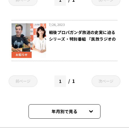
7/26, 2023
戦後プロパガンダ放送の史実に迫る
シリーズ・特別番組 『民放ラジオの
黎明～Count Basie（カウント・ベ
イシー） が聞こえる』 8月3日
お知らせ
（木）午後8時00分～放送
1
前ページ
次ページ
年月別で見る
2026年06月