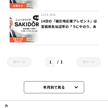
ＳＡＫＩＤＯＲＩ」
お知らせ
12/14, 2021
14日の『被災地応援プレゼント』は
宮城県気仙沼市の「うにやのり、あ
わびなどの詰合せ」～「斉藤一美ニ
ュースワイドＳＡＫＩＤＯＲＩ」
Special
Week
1
前ページ
次ページ
年月別で見る
2026年06月