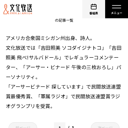
非公開: アーサー・ビナード
番組表
の記事一覧
アメリカ合衆国ミシガン州出身、詩人。
文化放送では「吉田照美 ソコダイジナトコ」「吉田
照美 飛べ!サルバドール」でレギュラーコメンテー
ター、「アーサー・ビナード 午後の三枚おろし」パ
ーソナリティ。
「アーサービナード 探しています」で民間放送連盟
賞最優秀賞、「軍属ラジオ」で民間放送連盟賞ラジ
オグランプリを受賞。
1
前ページ
次ページ