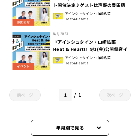
ト開催決定♪ゲストは声優の豊田萌
絵さんが登場！『アインシュタイ
アインシュタイン・山崎紘菜
Heat&Heart！
ン・山崎紘菜 Heat&Heart!』
お知らせ
8/6, 2023
『アインシュタイン・山崎紘菜
Heat & Heart!』9/1(金)公開録音イ
ベントを開催！声優の豊田萌絵がゲ
アインシュタイン・山崎紘菜
Heat&Heart！
ストで登場
イベント
1
前ページ
次ページ
年月別で見る