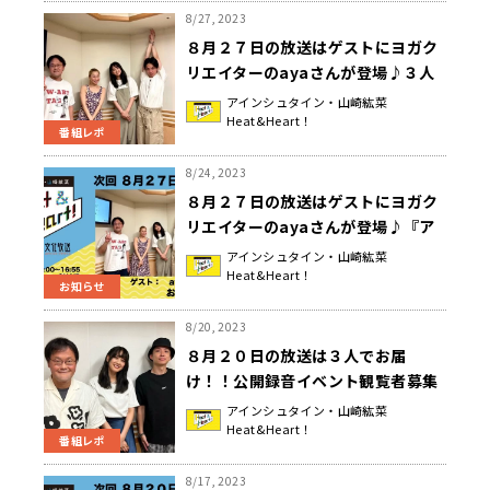
8/27, 2023
８月２７日の放送はゲストにヨガク
リエイターのayaさんが登場♪３人
でおなか痩せストレッチを実践
アインシュタイン・山崎紘菜
Heat&Heart！
♪『アインシュタイン・山崎紘菜
番組レポ
Heat&Heart!』
8/24, 2023
８月２７日の放送はゲストにヨガク
リエイターのayaさんが登場♪『ア
インシュタイン・山崎紘菜
アインシュタイン・山崎紘菜
Heat&Heart！
Heat&Heart!』
お知らせ
8/20, 2023
８月２０日の放送は３人でお届
け！！公開録音イベント観覧者募集
締め切りが今日まで！『アインシュ
アインシュタイン・山崎紘菜
Heat&Heart！
タイン・山崎紘菜 Heat&Heart!』
番組レポ
8/17, 2023