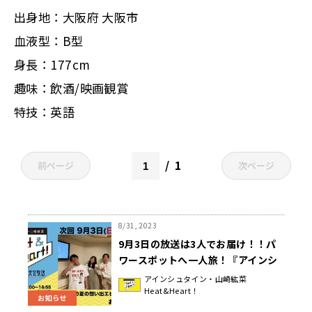
出身地：大阪府 大阪市
血液型：B型
身長：177cm
趣味：飲酒/映画観賞
特技：英語
1
前ページ
次ページ
8/31, 2023
9月3日の放送は3人でお届け！！パ
ワースポットへ一人旅！『アインシ
ュタイン・山崎紘菜
アインシュタイン・山崎紘菜
Heat&Heart！
Heat&Heart!』
お知らせ