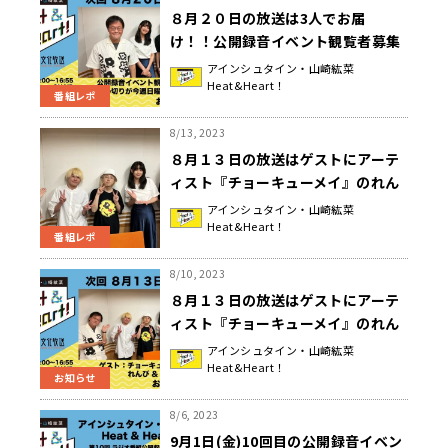
８月２０日の放送は3人でお届
け！！公開録音イベント観覧者募集
締め切りが今週まで！『アインシュ
アインシュタイン・山崎紘菜
Heat&Heart！
タイン・山崎紘菜 Heat&Heart!』
番組レポ
8/13, 2023
８月１３日の放送はゲストにアーテ
ィスト『チョーキューメイ』のれん
ぴさんと、空閑興一郎さんが登場♪
アインシュタイン・山崎紘菜
Heat&Heart！
むしろ仲良し！？２人揃ってやらか
番組レポ
した話！『アインシュタイン・山崎
紘菜 Heat&Heart!』
8/10, 2023
８月１３日の放送はゲストにアーテ
ィスト『チョーキューメイ』のれん
ぴさんと、空閑興一郎さんが登場
アインシュタイン・山崎紘菜
Heat&Heart！
♪『アインシュタイン・山崎紘菜
お知らせ
Heat&Heart!』
8/6, 2023
9月1日(金)10回目の公開録音イベン