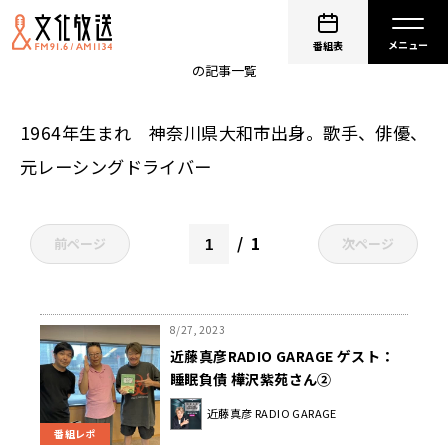
近藤真彦
番組表
の記事一覧
1964年生まれ 神奈川県大和市出身。歌手、俳優、
元レーシングドライバー
1
前ページ
次ページ
8/27, 2023
近藤真彦RADIO GARAGE ゲスト：
睡眠負債 樺沢紫苑さん②
近藤真彦 RADIO GARAGE
番組レポ