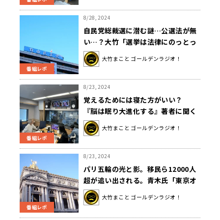
8/28, 2024
自民党総裁選に潜む謎…公選法が無
い…？大竹「選挙は法律にのっとっ
てやってるのに」
大竹まこと ゴールデンラジオ！
番組レポ
8/23, 2024
覚えるためには寝た方がいい？
『脳は眠り大進化する』著者に聞く
新常識とは？
大竹まこと ゴールデンラジオ！
番組レポ
8/23, 2024
パリ五輪の光と影。移民ら12000人
超が追い出される。青木氏「東京オ
リンピックでも似た事例があった。
大竹まこと ゴールデンラジオ！
オリンピックには付き物なのかも」
番組レポ