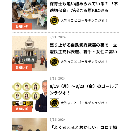
保育士も追い詰められている？ 「不
適切保育」が起こる原因に迫る
大竹まこと ゴールデンラジオ！
番組レポ
8/21, 2024
盛り上がる自民党総裁選の裏で…立
憲民主党代表選、若手・女性に高い
壁 大竹「（立憲は）党の中でもち
大竹まこと ゴールデンラジオ！
ょっと割れてる感じ」
番組レポ
8/18, 2024
8/19（月）～8/23（金）のゴールデ
ンラジオ！
大竹まこと ゴールデンラジオ！
番組レポ
8/16, 2024
「よく考えるとおかしい」コロナ禍