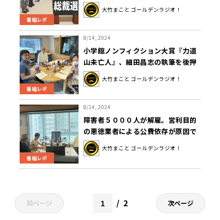
大竹まこと ゴールデンラジオ！
番組レポ
8/14, 2024
小学館ノンフィクション大賞『力道
山未亡人』、細田昌志の執筆を後押
ししたのは安部譲二？
大竹まこと ゴールデンラジオ！
番組レポ
8/14, 2024
障害者５０００人が解雇。営利目的
の悪徳業者による公費依存が原因で
報酬引き下げ。大竹「1番困るのはこ
大竹まこと ゴールデンラジオ！
こで働いていた障害者の方」
番組レポ
2
前ページ
次ページ