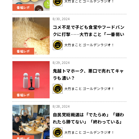
大竹まこと ゴールデンラジオ！
律にしても良いのでは」
番組レポ
8/30, 2024
コメ不足で子ども食堂やフードバン
クに打撃……大竹まこと「一番弱い
ところにしわ寄せがいかないように
大竹まこと ゴールデンラジオ！
して」
番組レポ
8/29, 2024
鬼越トマホーク、悪口で売れてキャ
ラも濃い？
大竹まこと ゴールデンラジオ！
番組レポ
8/28, 2024
自民党総裁選は「でたらめ」「嫌わ
れたら勝てない」「終わっている」
選挙？
大竹まこと ゴールデンラジオ！
番組レポ