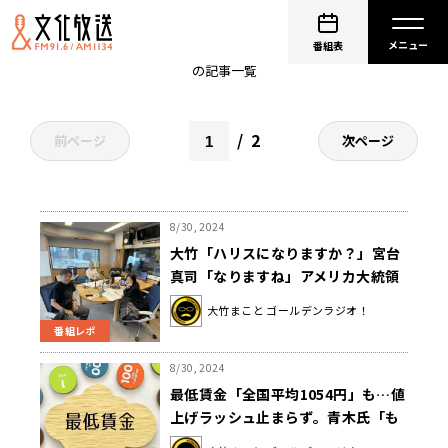
壇蜜
番組表
の記事一覧
2
前ページ
次ページ
8/30, 2024
大竹「ハリスになりますか？」宮台
真司「なりますね」アメリカ大統領
選をズバリ予測！
大竹まこと ゴールデンラジオ！
番組レポ
8/30, 2024
最低賃金「全国平均1054円」も…値
上げラッシュ止まらず。青木氏「も
う最低賃金では人は来ない。全国一