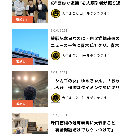
の“奇妙な道徳”を人類学者が振り返
る
大竹まこと ゴールデンラジオ！
番組レポ
8/16, 2024
終戦記念日なのに…自民党総裁選の
ニュース一色に青木氏チクリ。青木
「8月15日。終戦記念日の朝刊。全
大竹まこと ゴールデンラジオ！
紙ですよ？首相退陣が一面トップ」
番組レポ
8/15, 2024
「シカゴの女」ゆめちゃん、「おも
しろ荘」優勝はタイミング的にギリ
ギリだった？
大竹まこと ゴールデンラジオ！
番組レポ
8/15, 2024
岸田首相の退陣表明に大竹まこと
「裏金問題だけでもケリつけて」