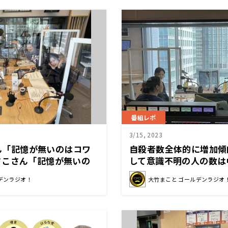
番組レポ
3/15, 2023
さん「記憶が無いのはコワ
自殺者数全体的に増加傾
さこさん「記憶が無いの
して意識不明の人の数は
ライ」、お酒の話
デンラジオ！
大竹まこと ゴールデンラジオ