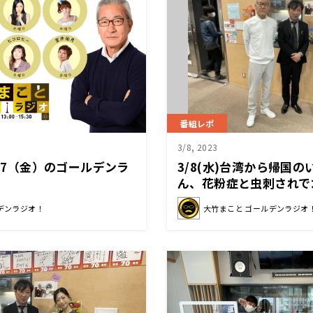
番組レポ
3/8, 2023
/17（金）のゴールデンラ
3/8(水)台湾から帰国
ん、花粉症と虫刺されで
ロ！？それでもお仕事は
デンラジオ！
大竹まこと ゴールデンラジオ