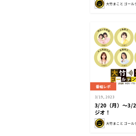
大竹まこと ゴール
せた理由は？大
を遂げた」
番組レポ
3/19, 2023
3/20（月）～3
ジオ！
大竹まこと ゴール