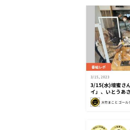
番組レポ
3/15, 2023
3/15(水)壇蜜
イ」、いとうあ
に家に帰れてエ
大竹まこと ゴール