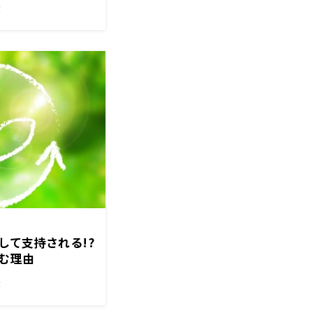
！
して支持される!?
む理由
！