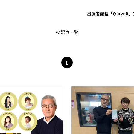
出演者
配信「QloveR」
壇蜜
の記事一覧
1