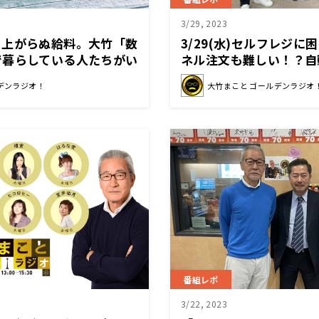
3/29, 2023
、上がらぬ給料。大竹「数
3/29(水)セルフレジ
で暮らしている人たちがい
ネル注文も難しい！？自
竹まことさん＆いとうあ
デンラジオ！
大竹まこと ゴールデンラジオ
番組レポ
3/22, 2023