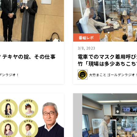
番組レポ
3/8, 2023
? テキヤの掟、その仕事
電車でのマスク着用呼び
竹「現場は多少あちこち
ゃないかなぁ」
デンラジオ！
大竹まこと ゴールデンラジオ