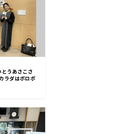
のいとうあさこさ
カラダはボロボ
頑張る！？
！