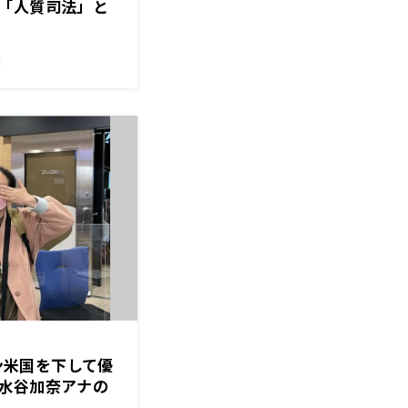
「人質司法」と
！
パン米国を下して優
水谷加奈アナの