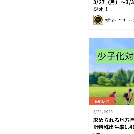
3/27（月）～3
ジオ！
大竹まこと ゴール
番組レポ
3/22, 2023
求められる地方
計特殊出生率1.4
復した「奇跡の