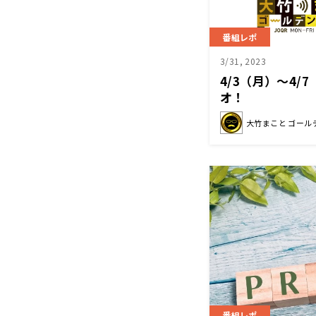
番組レポ
3/31, 2023
4/3（月）～4
オ！
大竹まこと ゴール
番組レポ