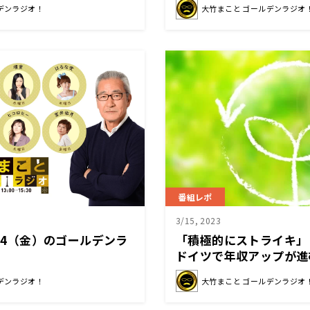
デンラジオ！
大竹まこと ゴールデンラジオ
竹「一地方が大きな快挙
番組レポ
3/15, 2023
/24（金）のゴールデンラ
「積極的にストライキ」
ドイツで年収アップが進
デンラジオ！
大竹まこと ゴールデンラジオ