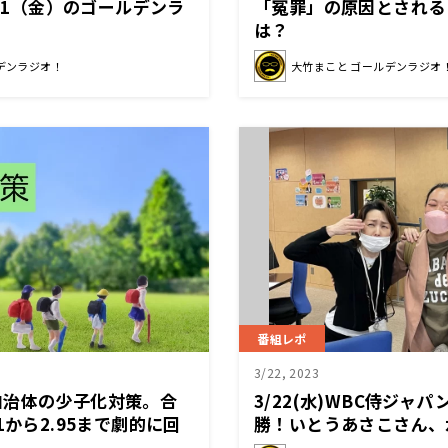
/31（金）のゴールデンラ
「冤罪」の原因とされる
は？
デンラジオ！
大竹まこと ゴールデンラジオ
番組レポ
3/22, 2023
自治体の少子化対策。合
3/22(水)WBC侍ジャ
1から2.95まで劇的に回
勝！いとうあさこさん、
町」奈義町が奇跡を起こ
目に涙！？