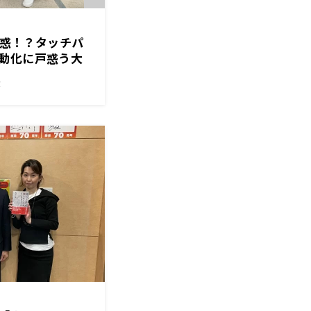
に困惑！？タッチパ
動化に戸惑う大
さこさん
！