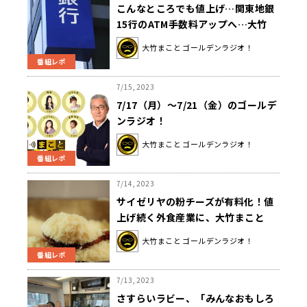
こんなところでも値上げ…関東地銀
15行のATM手数料アップへ…大竹
「銀行本体をなんとか守っていこう
大竹まこと ゴールデンラジオ！
という話」
番組レポ
7/15, 2023
7/17（月）～7/21（金）のゴールデ
ンラジオ！
大竹まこと ゴールデンラジオ！
番組レポ
7/14, 2023
サイゼリヤの粉チーズが有料化！値
上げ続く外食産業に、大竹まこと
「今後牛丼屋さんの紅生姜も……」
大竹まこと ゴールデンラジオ！
番組レポ
7/13, 2023
さすらいラビー、「みんなおもしろ