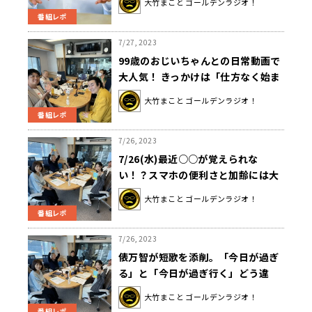
大竹まこと ゴールデンラジオ！
番組レポ
7/27, 2023
99歳のおじいちゃんとの日常動画で
大人気！ きっかけは「仕方なく始ま
った二人暮らし」!?
大竹まこと ゴールデンラジオ！
番組レポ
7/26, 2023
7/26(水)最近○○が覚えられな
い！？スマホの便利さと加齢には大
竹まことさんも抗えず！？
大竹まこと ゴールデンラジオ！
番組レポ
7/26, 2023
俵万智が短歌を添削。「今日が過ぎ
る」と「今日が過ぎ行く」どう違
う!?
大竹まこと ゴールデンラジオ！
番組レポ