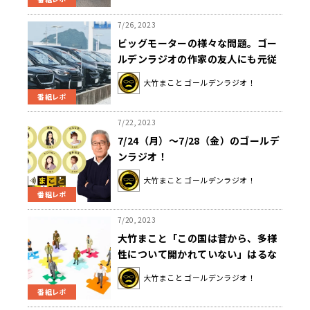
7/26, 2023
ビッグモーターの様々な問題。ゴー
ルデンラジオの作家の友人にも元従
業員が！「いわゆる街路樹を根こそ
大竹まこと ゴールデンラジオ！
ぎ刈れって命令されたって」
番組レポ
7/22, 2023
7/24（月）～7/28（金）のゴールデ
ンラジオ！
大竹まこと ゴールデンラジオ！
番組レポ
7/20, 2023
大竹まこと「この国は昔から、多様
性について開かれていない」はるな
愛「変化を恐れているような」
大竹まこと ゴールデンラジオ！
番組レポ