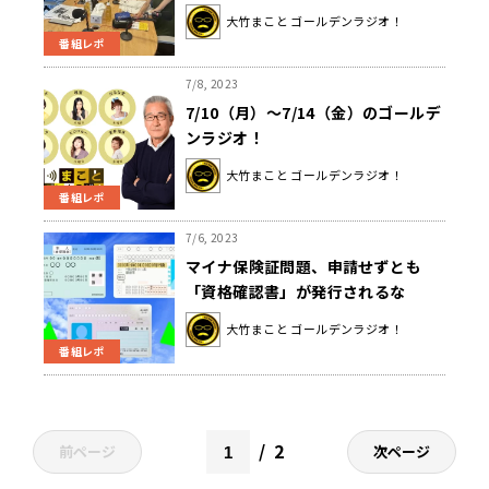
ーラー代を出してよ！！』
大竹まこと ゴールデンラジオ！
番組レポ
7/8, 2023
7/10（月）～7/14（金）のゴールデ
ンラジオ！
大竹まこと ゴールデンラジオ！
番組レポ
7/6, 2023
マイナ保険証問題、申請せずとも
「資格確認書」が発行されるな
ら……大竹まこと「国民皆保険は本
大竹まこと ゴールデンラジオ！
当にいい制度なのに」
番組レポ
2
前ページ
次ページ