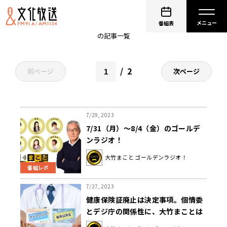
壇蜜
番組表
の記事一覧
2
前ページ
次ページ
7/29, 2023
7/31（月）～8/4（金）のゴールデ
ンラジオ！
大竹まこと ゴールデンラジオ！
番組レポ
7/27, 2023
健康保険証廃止は決定事項。個情委
とデジ庁の関係性に、大竹まことは
「なんの成果が出てくるんだ？」