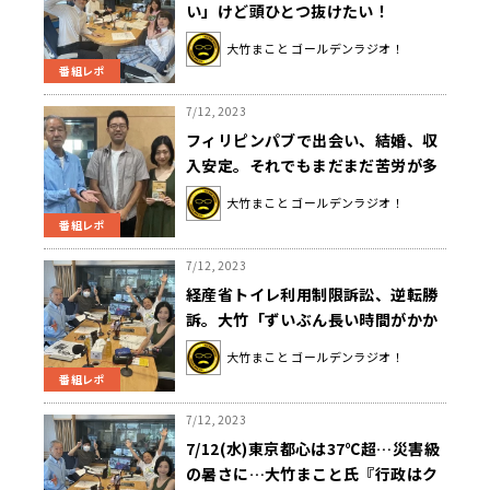
い」けど頭ひとつ抜けたい！
大竹まこと ゴールデンラジオ！
番組レポ
7/12, 2023
フィリピンパブで出会い、結婚、収
入安定。それでもまだまだ苦労が多
い!?
大竹まこと ゴールデンラジオ！
番組レポ
7/12, 2023
経産省トイレ利用制限訴訟、逆転勝
訴。大竹「ずいぶん長い時間がかか
りましたね。この多様性の時代に」
大竹まこと ゴールデンラジオ！
番組レポ
7/12, 2023
7/12(水)東京都心は37℃超…災害級
の暑さに…大竹まこと氏『行政はク