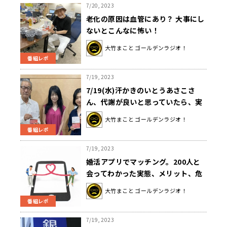
7/20, 2023
老化の原因は血管にあり？ 大事にし
ないとこんなに怖い！
大竹まこと ゴールデンラジオ！
番組レポ
7/19, 2023
7/19(水)汗かきのいとうあさこさ
ん、代謝が良いと思っていたら、実
はそうでもない！？
大竹まこと ゴールデンラジオ！
番組レポ
7/19, 2023
婚活アプリでマッチング。200人と
会ってわかった実態、メリット、危
険性
大竹まこと ゴールデンラジオ！
番組レポ
7/19, 2023