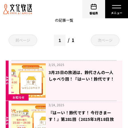
非公開: 鈴代紗弓
番組表
の記事一覧
1
前ページ
次ページ
3/25, 2025
3月25日の放送は、鈴代さんの一人
しゃべり回！『はーい！鈴代です！
今行きまーす！』
お知らせ
3/24, 2025
『はーい！鈴代です！ 今行きまー
す！』第281回（2025年3月18日放
送アーカイブ&おまけパート）