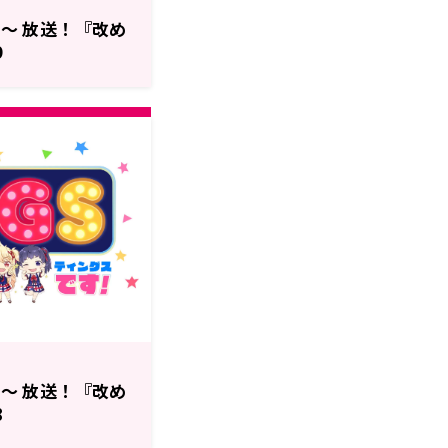
分～ 放送！『改め
9
分～ 放送！『改め
8