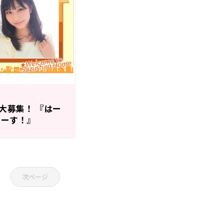
大募集！ 『はー
まーす！』
次ページ