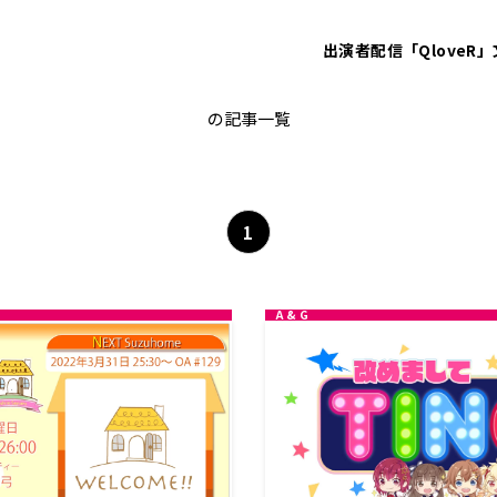
出演者
配信「QloveR」
非公開: 鈴代紗弓
の記事一覧
1