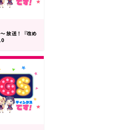
分～ 放送！『改め
10