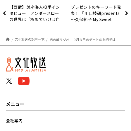
【西武】與座海人投手イン
プレゼントのキーワード発
タビュー アンダースロー
表！ 『川口技研presents
の世界は「極めていけば自
～久保純子 My Sweet
ずと結果はついてくる」
Home』
文化放送の記事一覧
志の輔ラジオ：９月３日のデートのお相手は
メニュー
会社案内