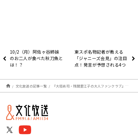
10/2（月）阿佐ヶ谷姉妹
東スポ名物記者が教える
のお二人が食べた秋刀魚と
「ジャニーズ会見」の注目
は！？
点！発言が予想される4つ
のポイントとは？
文化放送の記事一覧
『大垣尚司・残間里江子の大人ファンクラブ』 アナウンサーに「勧める」日本語とは