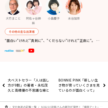
大竹まこと
阿佐ヶ谷姉
小島慶子
水谷加奈
妹
その他の主な出演者
“面白い”けれど”真剣に”、”くだらない”けれど”正直に”。 …
大ベストセラー「人は話し
BONNIE PINK「新しい生
方が9割」の著者・永松茂
き物が育っていくさまを見
久と高橋優の不思議な縁と
ているのが面白くって」
は？
文化放送の記事一覧
9/26(火)砂鉄さんの新刊が発売！「排除アート」や「監視カメラ」について…