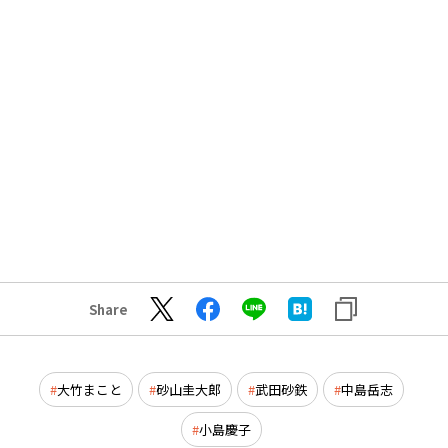
Share
大竹まこと
砂山圭大郎
武田砂鉄
中島岳志
小島慶子