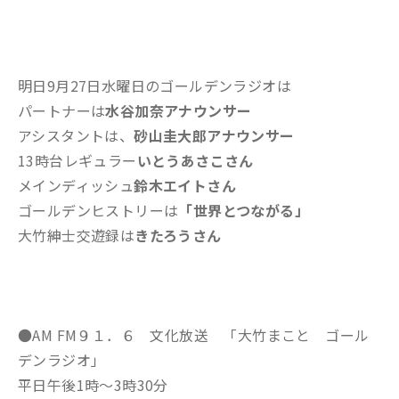
明日9月27日水曜日のゴールデンラジオは
パートナーは
水谷加奈アナウンサー
アシスタントは、
砂山圭大郎アナウンサー
13時台レギュラー
いとうあさこさん
メインディッシュ
鈴木エイトさん
ゴールデンヒストリーは
「世界とつながる」
大竹紳士交遊録は
きたろうさん
●AM FM９１．６ 文化放送 「大竹まこと ゴール
デンラジオ」
平日午後1時～3時30分