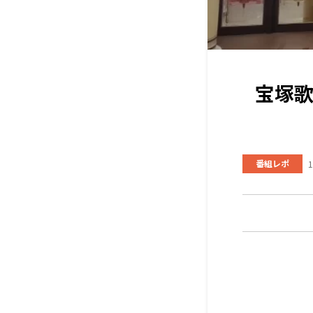
宝塚
番組レポ
1