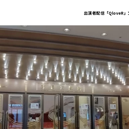
出演者
配信「QloveR」