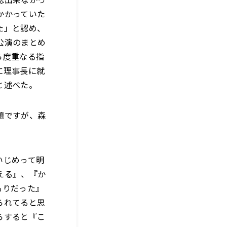
かかっていた
た」と認め、
公演のまとめ
ら度重なる指
に理事長に就
と述べた。
題ですが、森
いじめって明
える』、『か
もりだった』
られてると思
らすると『こ