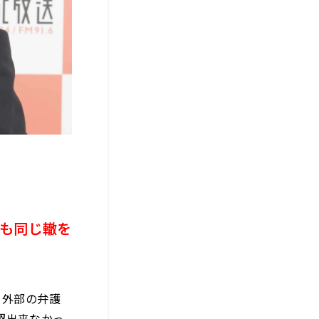
も同じ轍を
、外部の弁護
認出来なかっ