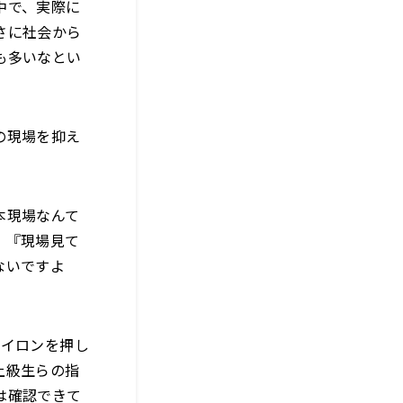
中で、実際に
さに社会から
も多いなとい
の現場を抑え
」
本現場なんて
、『現場見て
ないですよ
アイロンを押し
上級生らの指
は確認できて