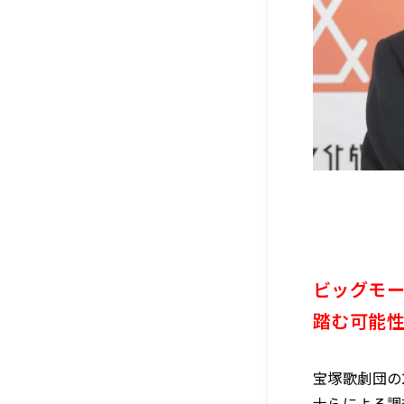
ビッグモ
踏む可能
宝塚歌劇団の
士らによる調