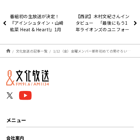
番組初の生放送が決定！
【西武】木村文紀さんイン
『アインシュタイン・山崎
タビュー 「最後にもう1
紘菜 Heat & Heart!』1月
年ライオンズのユニフォー
14日（日）放送
ムを着て引退したいなと思
っていた」
文化放送の記事一覧
1/12（金）金曜メンバー新年初めての勢ぞろい！リスナーの「やる気出ない」話も募集！
メニュー
会社案内