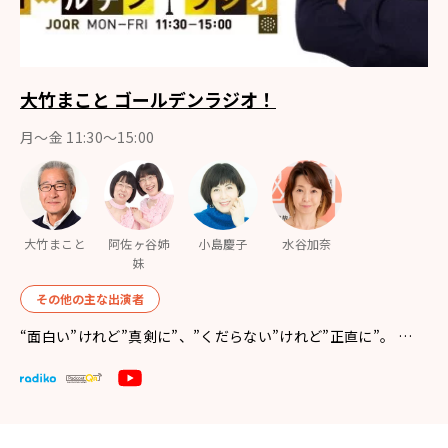
大竹まこと ゴールデンラジオ！
月〜金 11:30～15:00
大竹まこと
阿佐ヶ谷姉
小島慶子
水谷加奈
妹
その他の主な出演者
“面白い”けれど”真剣に”、”くだらない”けれど”正直に”。 …