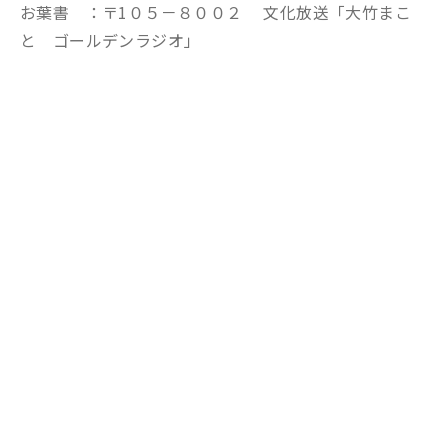
お葉書 ：〒1０５－８００２ 文化放送「大竹まこ
と ゴールデンラジオ」