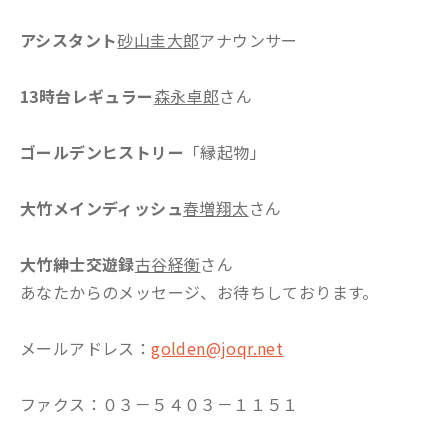
アシスタント
砂山圭大郎
アナウンサー
13時台レギュラー
森永卓郎
さん
ゴールデンヒストリー
「縁起物」
大竹メインディッシュ
春増翔太
さん
大竹紳士交遊録
古谷経衡
さん
あなたからのメッセージ、お待ちしております。
メールアドレス：
golden@joqr.net
ファクス：０３－５４０３－１１５１