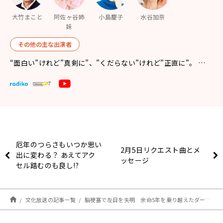
大竹まこと
阿佐ヶ谷姉
小島慶子
水谷加奈
妹
その他の主な出演者
“面白い”けれど”真剣に”、”くだらない”けれど”正直に”。 …
厄年のつらさもいつか思い
2月5日リクエスト曲とメ
出に変わる？ あえてアク
ッセージ
セル踏むのも良し!?
文化放送の記事一覧
脳梗塞で左目を失明 余命5年を乗り越えたダースレイダーが病院不信になった両親の最期を語る