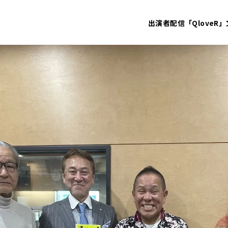
出演者
配信「QloveR」