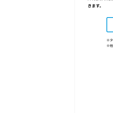
きます。
※タ
※