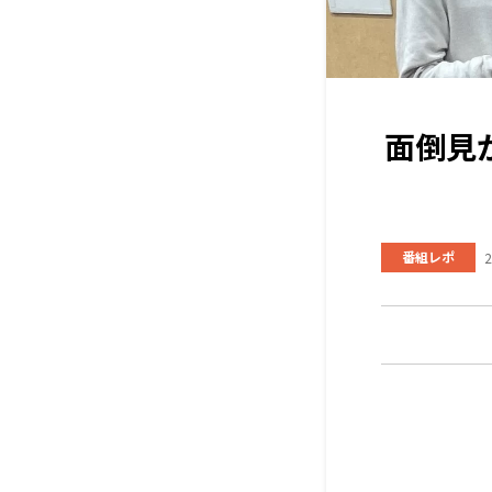
面倒見
番組レポ
2