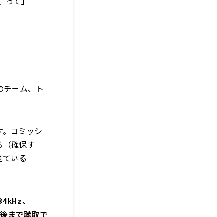
』って」
のチーム、ト
す。コミッシ
る（確保す
見ている
4kHz、
週間後まで聴取で