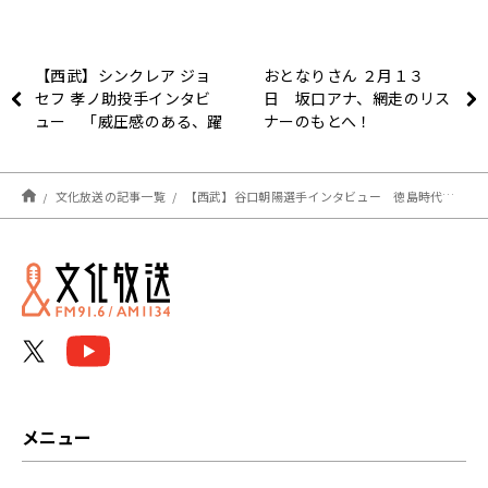
【西武】シンクレア ジョ
おとなりさん ２月１３
セフ 孝ノ助投手インタビ
日 坂口アナ、網走のリス
ュー 「威圧感のある、躍
ナーのもとへ！
動感のあるピッチャーにな
りたい」
文化放送の記事一覧
【西武】谷口朝陽選手インタビュー 徳島時代は二刀流に挑戦するも「今は野手一本で頑張ろうと思っている」
メニュー