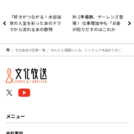
『好きがつながる！水谷加
M-1準優勝、ヤーレンズ登
奈の人生を彩ったあのドラ
場！ 仕事増加中も「お金
マから流れるあの歌特
が回りだすのはこれか
集！』2/21（水）午後7時
ら」!?
から放送！
文化放送の記事一覧
ねんドル岡田ひとみ、ミニチュア作品作りのこだわりを語る！
メニュー
会社案内