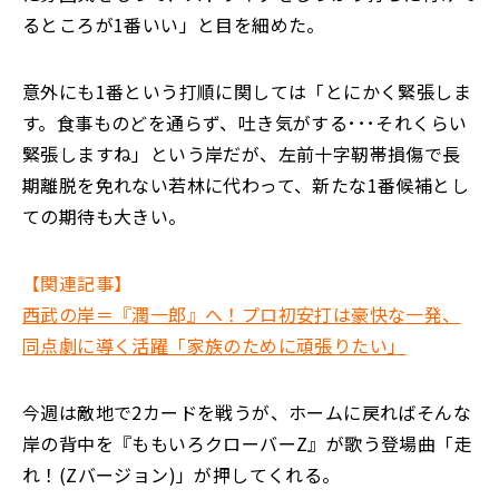
るところが1番いい」と目を細めた。
意外にも1番という打順に関しては「とにかく緊張しま
す。食事ものどを通らず、吐き気がする･･･それくらい
緊張しますね」という岸だが、左前十字靭帯損傷で長
期離脱を免れない若林に代わって、新たな1番候補とし
ての期待も大きい。
【関連記事】
西武の岸＝『潤一郎』へ！プロ初安打は豪快な一発、
同点劇に導く活躍「家族のために頑張りたい」
今週は敵地で2カードを戦うが、ホームに戻ればそんな
岸の背中を『ももいろクローバーZ』が歌う登場曲「走
れ！(Zバージョン)」が押してくれる。