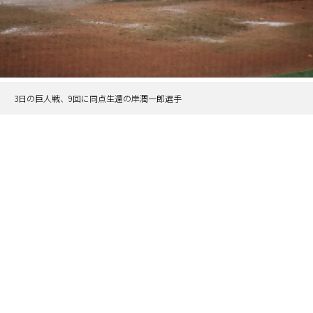
3日の巨人戦、9回に同点生還の岸潤一郎選手