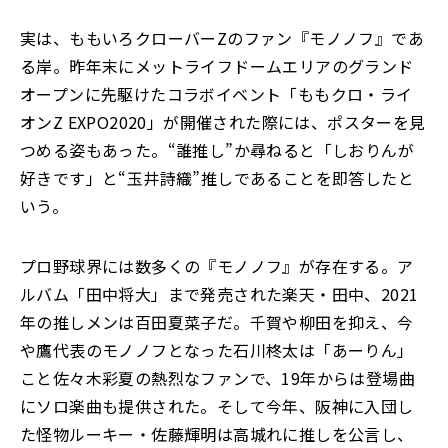
実は、ももいろクローバーZのファン『モノノフ』であ
る岸。昨年末にメットライフドームエリアのグランド
オープンに先駆けたコラボイベント「ももクロ・ライ
オンZ EXPO2020」が開催された際には、ポスターを見
つめる姿もあった。“誰推し”か尋ねると「しおりんが
好きです」と“玉井詩織”推しであることを即答したと
いう。
プロ野球界には数多くの『モノノフ』が存在する。ア
ルバム「田中将大」まで発売された楽天・田中、2021
年の推しメンは百田夏菜子だ。千賀や柳田を抑え、今
や鷹代表のモノノフとなった石川柊太は「あーりん」
こと佐々木彩夏の熱烈なファンで、19年からは登場曲
にソロ楽曲も提供された。そして今年、阪神に入団し
た怪物ルーキー・佐藤輝明は高城れに推しを公言し、