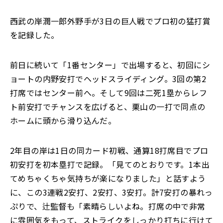
西武の岸潤一郎外野手が3日の巨人戦でプロ初の猛打賞
を記録した。
前日に続いて「1番センター」で出場すると、初回にシ
ョートの内野安打でヘッドスライディング。3回の第2
打席ではセンター前へ。そして9回は二死1塁からレフ
ト前安打でチャンスを広げると、栗山の一打で同点の
ホームに頭から滑り込んだ。
2年目の岸は1日の同カード初戦、通算18打席目でプロ
初安打を初本塁打で記録。「見てのとおりです。1本出
てめちゃくちゃ気持ちが楽になりました」と話すよう
に、この3連戦2安打、2安打、3安打。計7安打の暴れっ
ぷりで、辻監督も「素晴らしいよね。打席の中で非常
に雰囲気をもって、ストライクをしっかり打ちに行けて