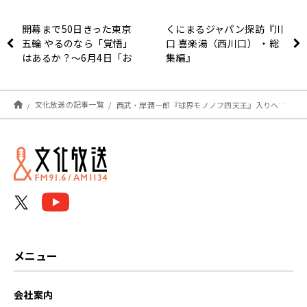
開幕まで50日きった東京
くにまるジャパン探訪『川
五輪 やるのなら「覚悟」
口 喜楽湯（西川口） ・総
はあるか？〜6月4日「お
集編』
はよう寺ちゃん」
文化放送の記事一覧
西武・岸潤一郎『球界モノノフ四天王』入りへ走れ！プロ初ヒット初HRから3日で7安打の大暴れ
メニュー
会社案内