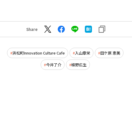
Share
浜松町Innovation Culture Cafe
入山章栄
田ケ原 恵美
今井了介
植野広生