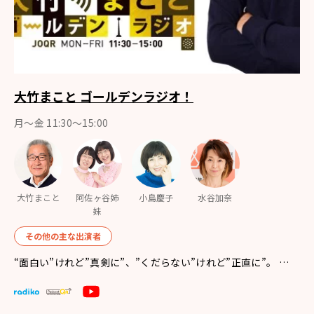
大竹まこと ゴールデンラジオ！
月〜金 11:30～15:00
大竹まこと
阿佐ヶ谷姉
小島慶子
水谷加奈
妹
その他の主な出演者
“面白い”けれど”真剣に”、”くだらない”けれど”正直に”。 …