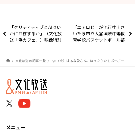
「クリティティブとAIはい
「エアロビ」が流行中!? さ
かに共存するか」（文化放
いたま市立大宮国際中等教
送「浜カフェ」）映像特別
育学校バスケットボール部
版2021年6月14日＆21日
を取材！ 「New Stars」
OA
#5（7月4日放送分）
文化放送の記事一覧
7/6（火）はるな愛さん、ほったらかしボーボー家庭菜園で蚊と戦いながら野菜を栽培！？
メニュー