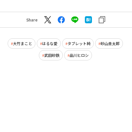
Share
大竹まこと
はるな愛
タブレット純
砂山圭太郎
武田砂鉄
品川ヒロシ