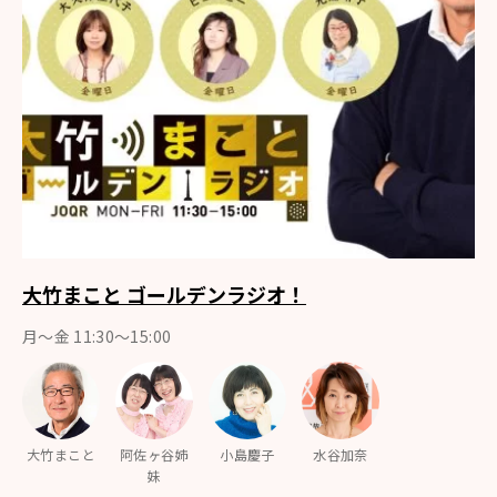
大竹まこと ゴールデンラジオ！
月〜金 11:30～15:00
大竹まこと
阿佐ヶ谷姉
小島慶子
水谷加奈
妹