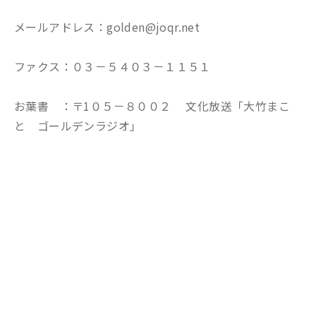
メールアドレス：golden@joqr.net
ファクス：０３－５４０３－１１５１
お葉書 ：〒1０５－８００２ 文化放送「大竹まこ
と ゴールデンラジオ」